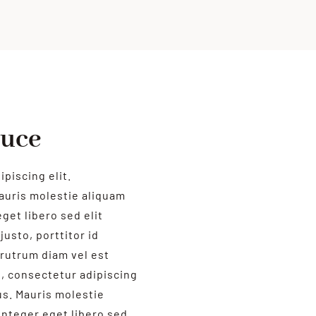
duce
piscing elit.
auris molestie aliquam
get libero sed elit
justo, porttitor id
rutrum diam vel est
t, consectetur adipiscing
us. Mauris molestie
Integer eget libero sed